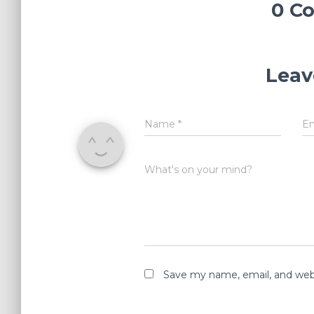
0 C
Leav
Name
*
E
What's on your mind?
Save my name, email, and webs