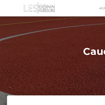
AC
Cauc