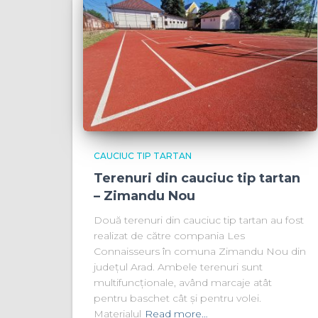
CAUCIUC TIP TARTAN
Terenuri din cauciuc tip tartan
– Zimandu Nou
Două terenuri din cauciuc tip tartan au fost
realizat de către compania Les
Connaisseurs în comuna Zimandu Nou din
județul Arad. Ambele terenuri sunt
multifuncționale, având marcaje atât
pentru baschet cât și pentru volei.
Materialul
Read more…