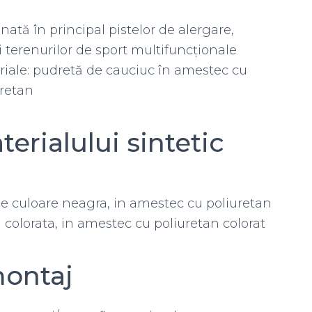
nată în principal pistelor de alergare,
i terenurilor de sport multifuncționale
riale: pudretă de cauciuc în amestec cu
uretan
rialului sintetic
 culoare neagra, in amestec cu poliuretan
olorata, in amestec cu poliuretan colorat
montaj