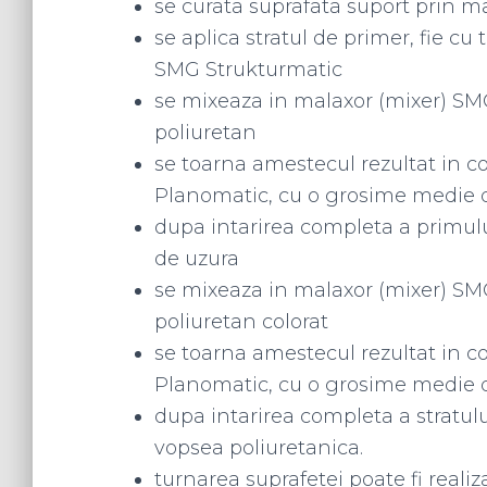
se curata suprafata suport prin ma
se aplica stratul de primer, fie cu t
SMG Strukturmatic
se mixeaza in malaxor (mixer) S
poliuretan
se toarna amestecul rezultat in co
Planomatic, cu o grosime medie
dupa intarirea completa a primului
de uzura
se mixeaza in malaxor (mixer) S
poliuretan colorat
se toarna amestecul rezultat in co
Planomatic, cu o grosime medie
dupa intarirea completa a stratulu
vopsea poliuretanica.
turnarea suprafetei poate fi reali