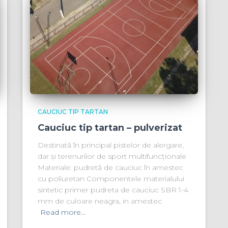
CAUCIUC TIP TARTAN
Cauciuc tip tartan – pulverizat
Destinată în principal pistelor de alergare,
dar și terenurilor de sport multifuncționale
Materiale: pudretă de cauciuc în amestec
cu poliuretan Componentele materialului
sintetic primer pudreta de cauciuc SBR 1-4
mm de culoare neagra, in amestec
Read more…