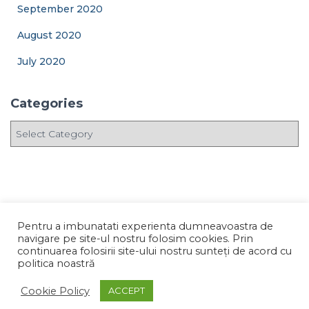
September 2020
August 2020
July 2020
Categories
C
a
t
e
g
o
r
Pentru a imbunatati experienta dumneavoastra de
i
navigare pe site-ul nostru folosim cookies. Prin
e
continuarea folosirii site-ului nostru sunteți de acord cu
PRIVACY POLICY
PROTECȚIA DATELOR
politica noastră
s
Hestia | Developed by
ThemeIsle
Cookie Policy
ACCEPT