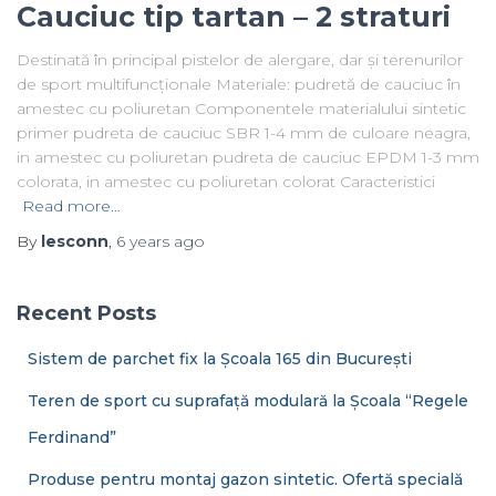
Cauciuc tip tartan – 2 straturi
Destinată în principal pistelor de alergare, dar și terenurilor
de sport multifuncționale Materiale: pudretă de cauciuc în
amestec cu poliuretan Componentele materialului sintetic
primer pudreta de cauciuc SBR 1-4 mm de culoare neagra,
in amestec cu poliuretan pudreta de cauciuc EPDM 1-3 mm
colorata, in amestec cu poliuretan colorat Caracteristici
Read more…
By
lesconn
,
6 years
ago
Recent Posts
Sistem de parchet fix la Școala 165 din București
Teren de sport cu suprafață modulară la Școala “Regele
Ferdinand”
Produse pentru montaj gazon sintetic. Ofertă specială