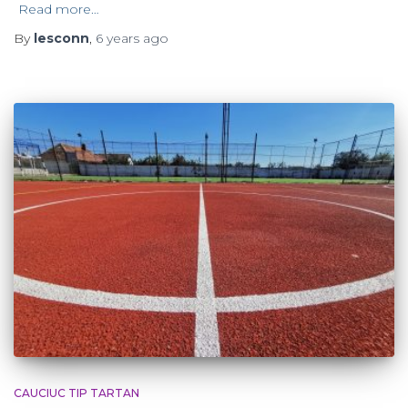
Read more…
By
lesconn
,
6 years
ago
CAUCIUC TIP TARTAN