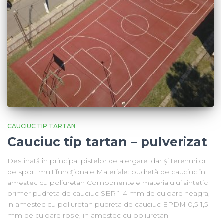
CAUCIUC TIP TARTAN
Cauciuc tip tartan – pulverizat
Destinată în principal pistelor de alergare, dar și terenurilor
de sport multifuncționale Materiale: pudretă de cauciuc în
amestec cu poliuretan Componentele materialului sintetic
primer pudreta de cauciuc SBR 1-4 mm de culoare neagra,
in amestec cu poliuretan pudreta de cauciuc EPDM 0,5-1,5
mm de culoare rosie, in amestec cu poliuretan