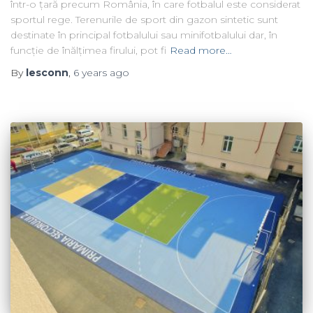
într-o țară precum România, în care fotbalul este considerat
sportul rege. Terenurile de sport din gazon sintetic sunt
destinate în principal fotbalului sau minifotbalului dar, în
funcție de înălțimea firului, pot fi
Read more…
By
lesconn
,
6 years
ago