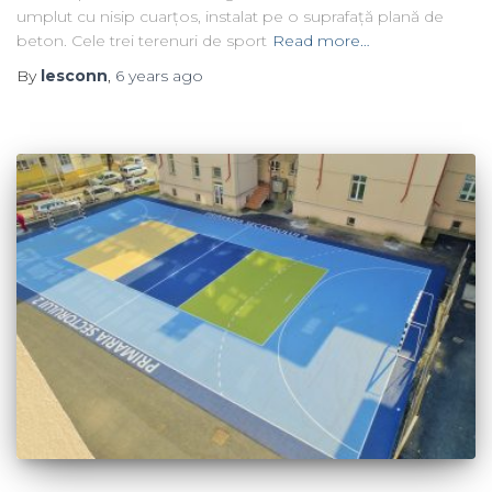
umplut cu nisip cuarțos, instalat pe o suprafață plană de
beton. Cele trei terenuri de sport
Read more…
By
lesconn
,
6 years
ago