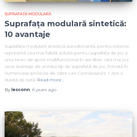
SUPRAFAȚĂ MODULARĂ
Suprafața modulară sintetică:
10 avantaje
Suprafața modulară sintetică autodrenantă, pentru exterior,
reprezintă cea mai fiabilă soluție pentru suprafața de joc a
unui teren de sport multifuncțional în aer liber. Iată mai jos
zece avantaje ale acestui tip de suprafață de joc, folosită în
numeroase proiecte de către Les Connaisseurs. 1. Are o
durată de viață
Read more…
By
lesconn
,
6 years
ago