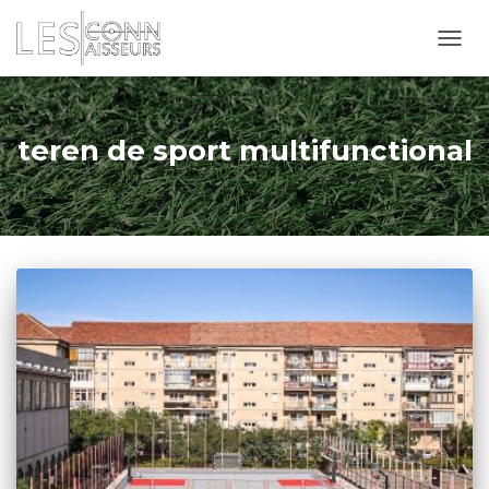
TOGG
NAVI
teren de sport multifunctional