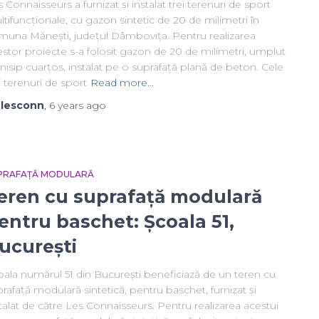
 Connaisseurs a furnizat și instalat trei terenuri de sport
tifuncționale, cu gazon sintetic de 20 de milimetri în
muna Mănești, județul Dâmbovița. Pentru realizarea
stor proiecte s-a folosit gazon de 20 de milimetri, umplut
nisip cuarțos, instalat pe o suprafață plană de beton. Cele
i terenuri de sport
Read more…
y
lesconn
,
6 years
ago
PRAFAȚĂ MODULARĂ
eren cu suprafață modulară
entru baschet: Școala 51,
ucurești
oala numărul 51 din București beneficiază de un teren cu
rafață modulară sintetică, pentru baschet, furnizat și
talat de către Les Connaisseurs. Pentru realizarea acestui