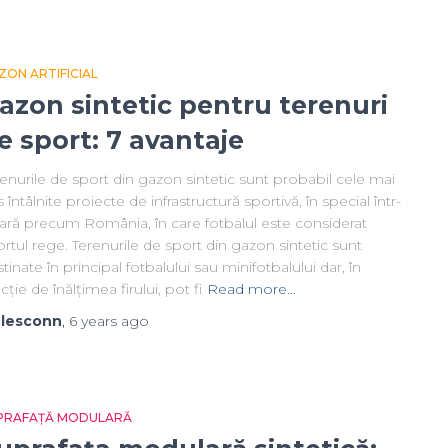
ZON ARTIFICIAL
azon sintetic pentru terenuri
e sport: 7 avantaje
enurile de sport din gazon sintetic sunt probabil cele mai
 întâlnite proiecte de infrastructură sportivă, în special într-
țară precum România, în care fotbalul este considerat
rtul rege. Terenurile de sport din gazon sintetic sunt
tinate în principal fotbalului sau minifotbalului dar, în
cție de înălțimea firului, pot fi
Read more…
y
lesconn
,
6 years
ago
PRAFAȚĂ MODULARĂ