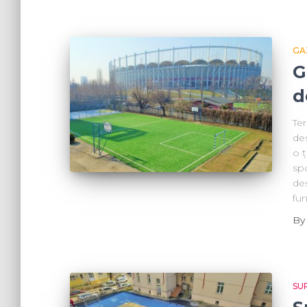
GA
G
d
Ter
des
o 
spo
des
fun
B
SU