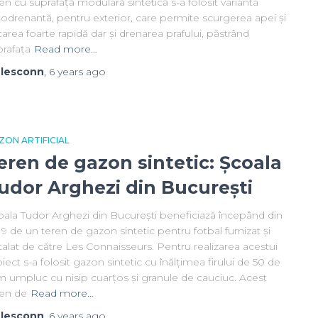
en cu suprafață modulară sintetică s-a folosit varianta
odrenantă, pentru exterior, care permite scurgerea apei și
area foarte rapidă dar și drenarea prafului, păstrând
prafața
Read more…
y
lesconn
,
6 years
ago
ZON ARTIFICIAL
eren de gazon sintetic: Școala
udor Arghezi din București
oala Tudor Arghezi din București beneficiază începând din
9 de un teren de gazon sintetic pentru fotbal furnizat și
talat de către Les Connaisseurs. Pentru realizarea acestui
iect s-a folosit gazon sintetic cu înălțimea firului de 50 de
 umpluc cu nisip cuarțos și granule de cauciuc. Acest
ren de
Read more…
y
lesconn
,
6 years
ago