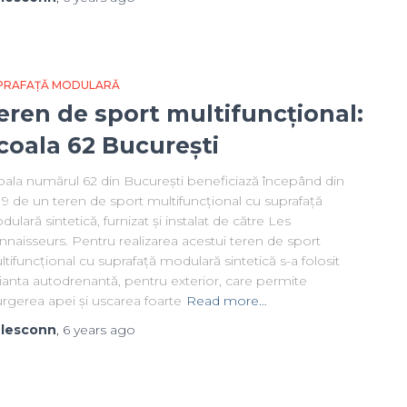
PRAFAȚĂ MODULARĂ
eren de sport multifuncțional:
coala 62 București
oala numărul 62 din București beneficiază începând din
9 de un teren de sport multifuncțional cu suprafață
ulară sintetică, furnizat și instalat de către Les
naisseurs. Pentru realizarea acestui teren de sport
tifuncțional cu suprafață modulară sintetică s-a folosit
ianta autodrenantă, pentru exterior, care permite
rgerea apei și uscarea foarte
Read more…
y
lesconn
,
6 years
ago