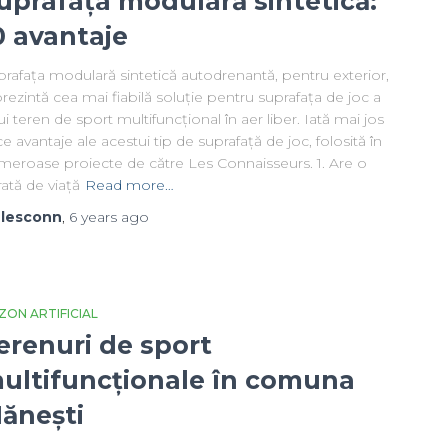
uprafața modulară sintetică:
0 avantaje
rafața modulară sintetică autodrenantă, pentru exterior,
rezintă cea mai fiabilă soluție pentru suprafața de joc a
i teren de sport multifuncțional în aer liber. Iată mai jos
e avantaje ale acestui tip de suprafață de joc, folosită în
meroase proiecte de către Les Connaisseurs. 1. Are o
ată de viață
Read more…
y
lesconn
,
6 years
ago
ZON ARTIFICIAL
erenuri de sport
ultifuncționale în comuna
ănești