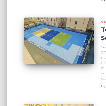
SU
T
Ș
Șc
201
mod
Con
mul
var
scu
B