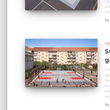
Un
a f
Re
B
DO
S
g
Un
gen
Teo
fur
ba
ins
B