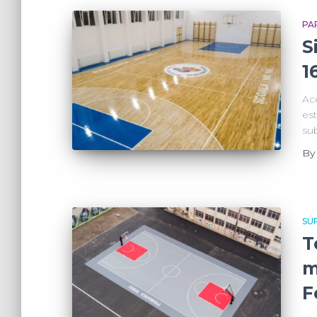
PA
S
1
Ace
est
sub
B
SU
T
m
F