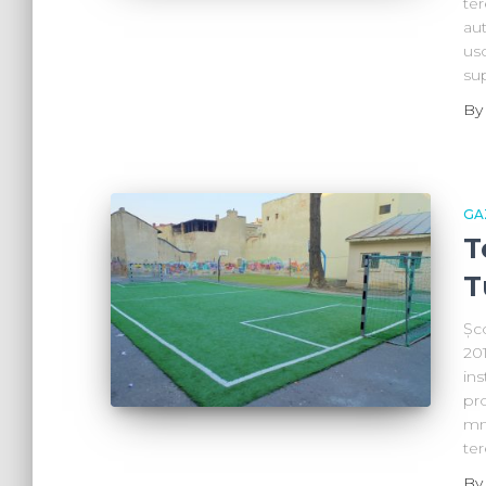
ter
aut
usc
su
B
GA
T
T
Șc
201
ins
pro
mm
te
B