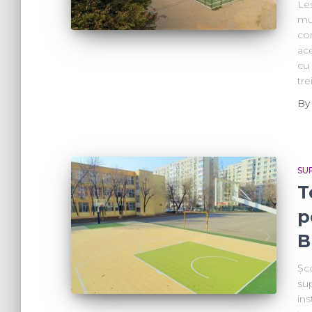
Les
mul
co
ace
cu 
tre
B
SU
T
p
B
Șc
sup
ins