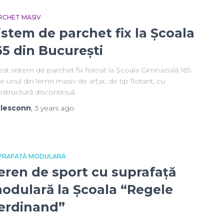
RCHET MASIV
istem de parchet fix la Școala
65 din București
st sistem de parchet fix folosit la Școala Gimnazială 165
e unul din lemn masiv de arțar, de tip flotant, cu
structură discontinuă.
y
lesconn
,
3 years
ago
PRAFAȚĂ MODULARĂ
eren de sport cu suprafață
odulară la Școala “Regele
erdinand”