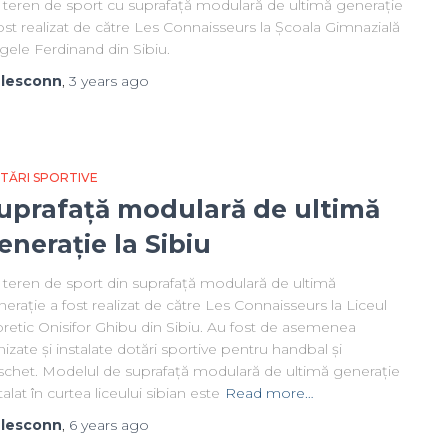
 teren de sport cu suprafață modulară de ultimă generație
ost realizat de către Les Connaisseurs la Școala Gimnazială
gele Ferdinand din Sibiu.
y
lesconn
,
3 years
ago
TĂRI SPORTIVE
uprafață modulară de ultimă
enerație la Sibiu
 teren de sport din suprafață modulară de ultimă
erație a fost realizat de către Les Connaisseurs la Liceul
retic Onisifor Ghibu din Sibiu. Au fost de asemenea
nizate și instalate dotări sportive pentru handbal și
schet. Modelul de suprafață modulară de ultimă generație
talat în curtea liceului sibian este
Read more…
y
lesconn
,
6 years
ago