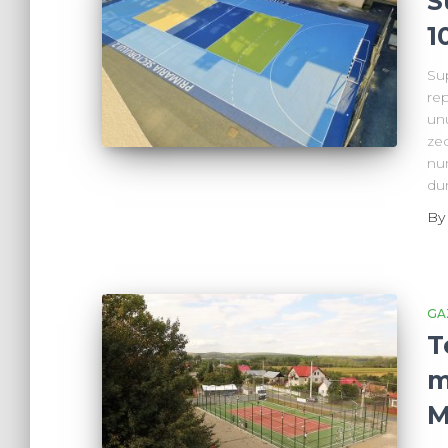
S
1
Sup
rep
unu
zec
nu
dur
B
GA
T
m
M