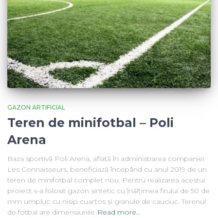
GAZON ARTIFICIAL
Teren de minifotbal – Poli
Arena
Baza sportivă Poli Arena, aflată în administrarea companiei
Les Connaisseurs, beneficiază începând cu anul 2019 de un
teren de minifotbal complet nou. Pentru realizarea acestui
proiect s-a folosit gazon sintetic cu înălțimea firului de 50 de
mm umpluc cu nisip cuarțos și granule de cauciuc. Terenul
de fotbal are dimensiunile
Read more…