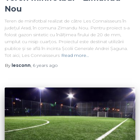
Nou
Teren de minifotbal realizat de către Les Connaisseurs în
județul Arad, în comuna Zimandu Nou. Pentru proiect s-a
folost gazon sintetic cu înălțimea firului de 20 de mm,
umplut cu nisip cuarțos. Proiectul este destinat utilizării
publice și se află în incinta Școlii Generale Andrei Șaguna.
Tot aici, Les Connaisseurs
Read more…
By
lesconn
,
6 years
ago