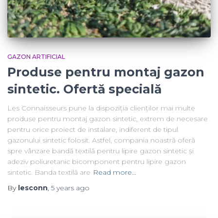
GAZON ARTIFICIAL
Produse pentru montaj gazon
sintetic. Ofertă specială
Les Connaisseurs pune la dispoziția clienților mai multe
produse pentru montaj gazon sintetic, extrem de necesare
pentru orice proiect de instalare, indiferent de tipul
gazonului sintetic folosit. Astfel, compania noastră oferă
spre vânzare bandă textilă pentru lipire gazon sintetic și
adeziv poliuretanic bicomponent pentru lipire gazon
sintetic. Banda textilă are
Read more…
By
lesconn
,
5 years
ago