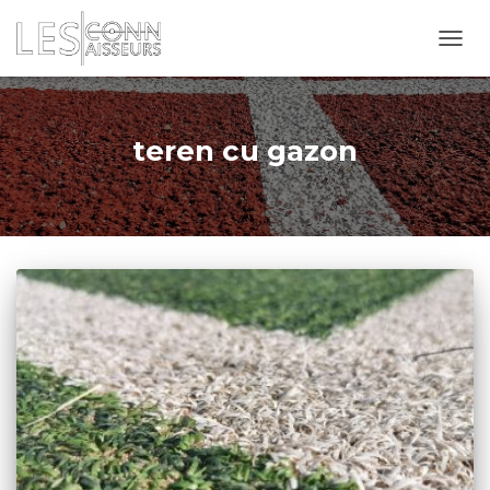
TOGG
NAVI
teren cu gazon