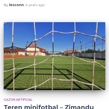
By
lesconn
,
6 years
ago
GAZON ARTIFICIAL
Teren minifotbal – Zimandu