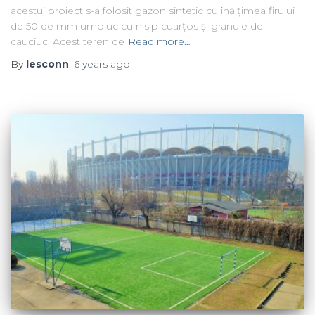
acestui proiect s-a folosit gazon sintetic cu înălțimea firului
de 50 de mm umpluc cu nisip cuarțos și granule de
cauciuc. Acest teren de
Read more…
By
lesconn
,
6 years
ago