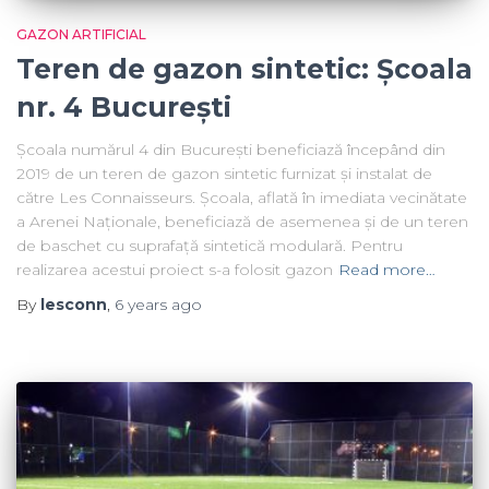
GAZON ARTIFICIAL
Teren de gazon sintetic: Școala
nr. 4 București
Școala numărul 4 din București beneficiază începând din
2019 de un teren de gazon sintetic furnizat și instalat de
către Les Connaisseurs. Școala, aflată în imediata vecinătate
a Arenei Naționale, beneficiază de asemenea și de un teren
de baschet cu suprafață sintetică modulară. Pentru
realizarea acestui proiect s-a folosit gazon
Read more…
By
lesconn
,
6 years
ago