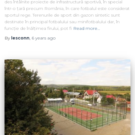
des întâlnite proiecte de infrastructură sportivă, în special
într-o țară precum România, în care fotbalul este considerat
sportul rege. Terenurile de sport din gazon sintetic sunt
destinate în principal fotbalului sau minifotbalului dar, în
funcție de înălțimea firului, pot fi
Read more…
By
lesconn
,
6 years
ago