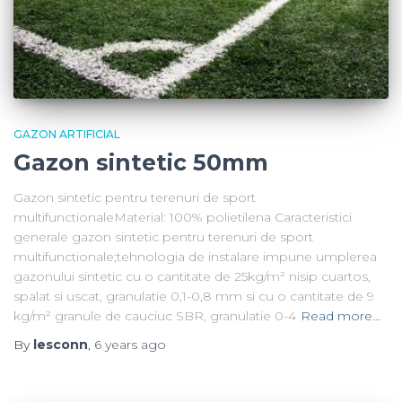
GAZON ARTIFICIAL
Gazon sintetic 50mm
Gazon sintetic pentru terenuri de sport
multifunctionaleMaterial: 100% polietilena Caracteristici
generale gazon sintetic pentru terenuri de sport
multifunctionale;tehnologia de instalare impune umplerea
gazonului sintetic cu o cantitate de 25kg/m² nisip cuartos,
spalat si uscat, granulatie 0,1-0,8 mm si cu o cantitate de 9
kg/m² granule de cauciuc SBR, granulatie 0-4
Read more…
By
lesconn
,
6 years
ago