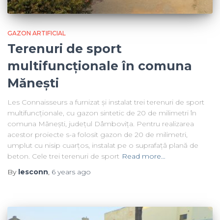
GAZON ARTIFICIAL
Terenuri de sport
multifuncționale în comuna
Mănești
Les Connaisseurs a furnizat și instalat trei terenuri de sport
multifuncționale, cu gazon sintetic de 20 de milimetri în
comuna Mănești, județul Dâmbovița. Pentru realizarea
acestor proiecte s-a folosit gazon de 20 de milimetri,
umplut cu nisip cuarțos, instalat pe o suprafață plană de
beton. Cele trei terenuri de sport
Read more…
By
lesconn
,
6 years
ago