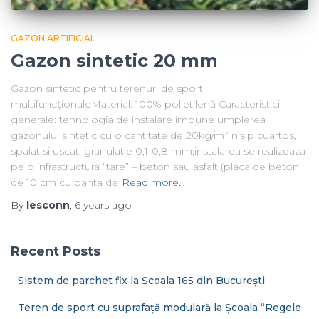
GAZON ARTIFICIAL
Gazon sintetic 20 mm
Gazon sintetic pentru terenuri de sport
multifuncționaleMaterial: 100% polietilenă Caracteristici
generale: tehnologia de instalare impune umplerea
gazonului sintetic cu o cantitate de 20kg/m² nisip cuartos,
spalat si uscat, granulatie 0,1-0,8 mm;instalarea se realizeaza
pe o infrastructura “tare” – beton sau asfalt (placa de beton
de 10 cm cu panta de
Read more…
By
lesconn
,
6 years
ago
Recent Posts
Sistem de parchet fix la Școala 165 din București
Teren de sport cu suprafață modulară la Școala “Regele