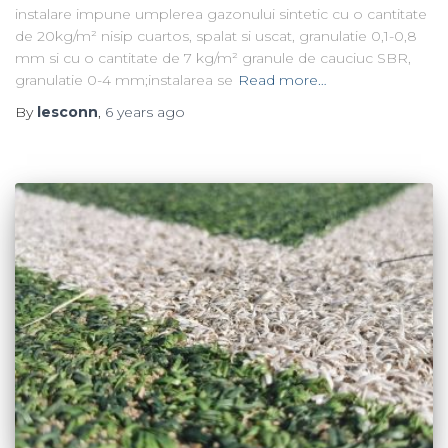
instalare impune umplerea gazonului sintetic cu o cantitate
de 20kg/m² nisip cuartos, spalat si uscat, granulatie 0,1-0,8
mm si cu o cantitate de 7 kg/m² granule de cauciuc SBR,
granulatie 0-4 mm;instalarea se
Read more…
By
lesconn
,
6 years
ago