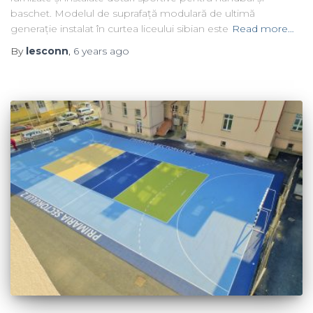
baschet. Modelul de suprafață modulară de ultimă
generație instalat în curtea liceului sibian este
Read more…
By
lesconn
,
6 years
ago