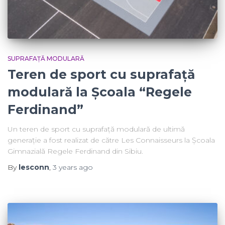
SUPRAFAȚĂ MODULARĂ
Teren de sport cu suprafață
modulară la Școala “Regele
Ferdinand”
Un teren de sport cu suprafață modulară de ultimă
generație a fost realizat de către Les Connaisseurs la Școala
Gimnazială Regele Ferdinand din Sibiu.
By
lesconn
,
3 years
ago