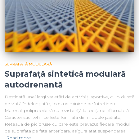
SUPRAFAȚĂ MODULARĂ
Suprafață sintetică modulară
autodrenantă
Destinată unei largi varietăți de activități sportive, cu o durată
de viață îndelungată și costuri minime de întreținere
Material: polipropilenă cu rezistență la foc și neinflamabilă
Caracteristici tehnice Este formata din module patrate;
Reteaua de picioruse cu care este prevazut fiecare modul
de suprafata pe fata anterioara, asigura atat suspendarea
Read more…