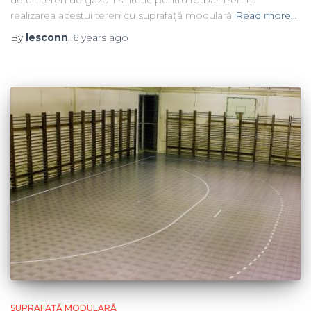
de un teren de gazon sintetic pentru fotbal. Pentru
realizarea acestui teren cu suprafață modulară
Read more…
By
lesconn
,
6 years
ago
SUPRAFAȚĂ MODULARĂ