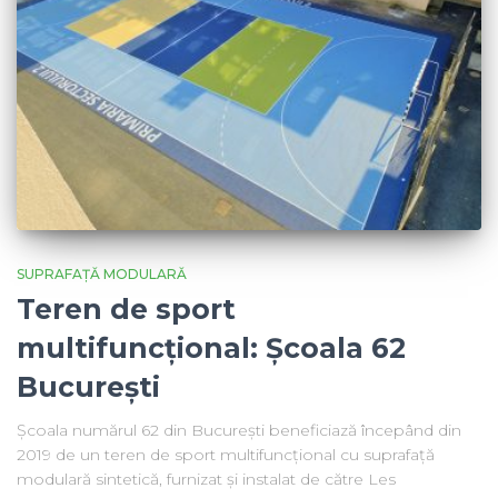
SUPRAFAȚĂ MODULARĂ
Teren de sport
multifuncțional: Școala 62
București
Școala numărul 62 din București beneficiază începând din
2019 de un teren de sport multifuncțional cu suprafață
modulară sintetică, furnizat și instalat de către Les