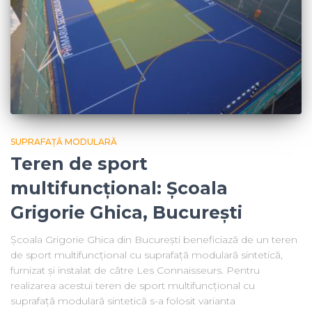
SUPRAFAȚĂ MODULARĂ
Teren de sport
multifuncțional: Școala
Grigorie Ghica, București
Școala Grigorie Ghica din București beneficiază de un teren
de sport multifuncțional cu suprafață modulară sintetică,
furnizat și instalat de către Les Connaisseurs. Pentru
realizarea acestui teren de sport multifuncțional cu
suprafață modulară sintetică s-a folosit varianta