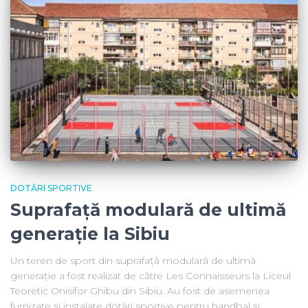
DOTĂRI SPORTIVE
Suprafață modulară de ultimă
generație la Sibiu
Un teren de sport din suprafață modulară de ultimă
generație a fost realizat de către Les Connaisseurs la Liceul
Teoretic Onisifor Ghibu din Sibiu. Au fost de asemenea
furnizate și instalate dotări sportive pentru handbal și