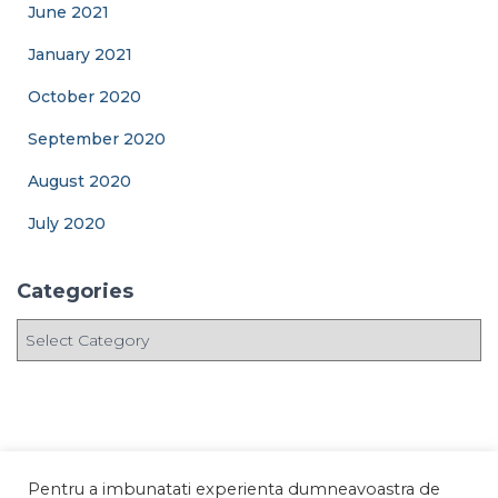
June 2021
January 2021
October 2020
September 2020
August 2020
July 2020
Categories
C
a
t
e
g
o
r
Pentru a imbunatati experienta dumneavoastra de