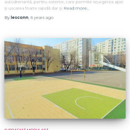
autodrenantă, pentru exterior, care permite scurgerea apei
și uscarea foarte rapidă dar și
Read more…
By
lesconn
,
6 years
ago