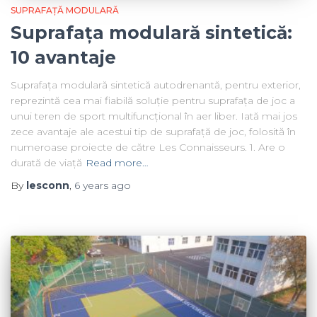
SUPRAFAȚĂ MODULARĂ
Suprafața modulară sintetică:
10 avantaje
Suprafața modulară sintetică autodrenantă, pentru exterior,
reprezintă cea mai fiabilă soluție pentru suprafața de joc a
unui teren de sport multifuncțional în aer liber. Iată mai jos
zece avantaje ale acestui tip de suprafață de joc, folosită în
numeroase proiecte de către Les Connaisseurs. 1. Are o
durată de viață
Read more…
By
lesconn
,
6 years
ago