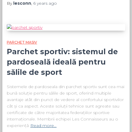
By
lesconn
,
6 years
ago
PARCHET MASIV
Parchet sportiv: sistemul de
pardoseală ideală pentru
sălile de sport
Sistemele de pardoseala din parchet sportiv sunt cea mai
bună soluție pentru sălile de sport, oferind multiple
avantaje atât din punct de vedere al confortului sportivilor
cât și ca aspect. Aceste soluții tehnice sunt agreate sau
certificate de către majoritatea federațiilor sportive
internaționale. Membrii echipei Les Connaisseurs au o
experiență
Read more…