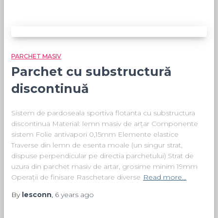
PARCHET MASIV
Parchet cu substructură
discontinuă
Sistem de pardoseala sportiva flotanta cu substructura
discontinua Material: lemn masiv de arțar Componente
sistem Folie antivapori 0,15mm Elemente elastice
Traverse din lemn de esenta moale (un singur strat,
dispuse perpendicular pe directia parchetului) Strat de
uzura din parchet masiv de artar, grosime minim 19mm
Operații de finisare Raschetare diverse
Read more…
By
lesconn
,
6 years
ago