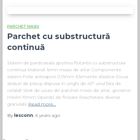
PARCHET MASIV
Parchet cu substructură
continuă
Sistem de pardoseala sportiva flotanta cu substructura
continua Material: lemn masiv de arțar Componente
sistem Folie antivapori 0,15mm Elemente elastice Doua
straturi de placaj dispuse in unghi de 45° unul fata de
celalalt Strat de uzura din parchet masiv de artar, grosime
minim 19mm Operații de finisare Raschetare diverse
granulatii
Read more…
By
lesconn
,
6 years
ago